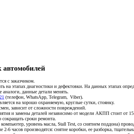
 автомобилей
ся с заказчиком.
ать на этапах диагностики и дефектовки. На данных этапах оп
е аналоги, данные детали менять.
21
(телефон, WhatsApp, Telegram, Viber).
ляется на хорошо охраняемую, круглые сутки, стоянку.
смен, зависит от сложности повреждений.
нятия и замены деталей независимо от модели АКПП стоит от 15
 сокращать сроки ремонта.
омпьютер, уровень масла, Stall Test, со снятием поддона) провод
2-6 часов производятся: снятие коробки, ее разборка, тщательн